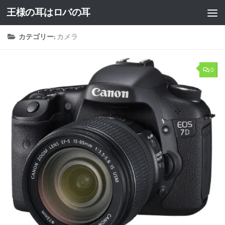
王様の耳はロバの耳
コンテンツへスキップ
カテゴリー:
カメラ
0